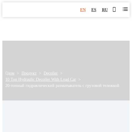
EN
ES
RU
дом
>
Продукт
>
Decoiler
>
10 Ton Hydraulic Decoiler With Load Car
>
20-тонный гидравлический разматыватель с грузовой тележкой