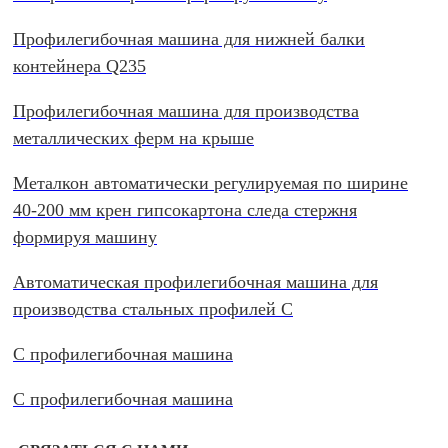
Профилегибочная машина для нижней балки
контейнера Q235
Профилегибочная машина для производства
металлических ферм на крыше
Металкон автоматически регулируемая по ширине
40-200 мм крен гипсокартона следа стержня
формируя машину
Автоматическая профилегибочная машина для
производства стальных профилей C
C профилегибочная машина
C профилегибочная машина