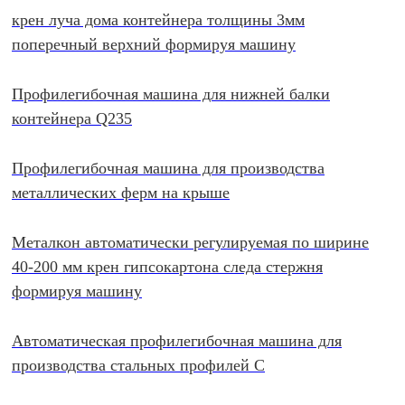
крен луча дома контейнера толщины 3мм
поперечный верхний формируя машину
Профилегибочная машина для нижней балки
контейнера Q235
Профилегибочная машина для производства
металлических ферм на крыше
Металкон автоматически регулируемая по ширине
40-200 мм крен гипсокартона следа стержня
формируя машину
Автоматическая профилегибочная машина для
производства стальных профилей C