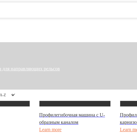
 для направляющих рельсов
Профилегибочная машина с U-
Профил
образным каналом
карнизо
Learn more
Learn m