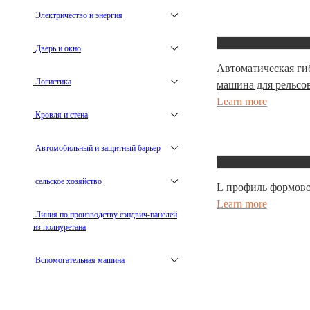
Электричество и энергия
Дверь и окно
Автоматическая ги
Логистика
машина для рельсо
Learn more
Кровля и стена
Автомобильный и защитный барьер
сельское хозяйство
L профиль формов
Learn more
Линия по производству сэндвич-панелей
из полиуретана
Вспомогательная машина