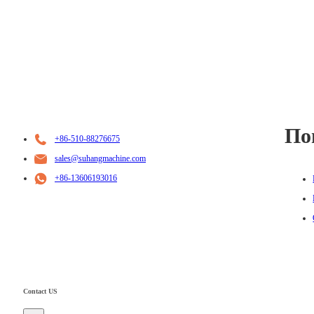
По
+86-510-88276675
sales@suhangmachine.com
+86-13606193016
Contact US