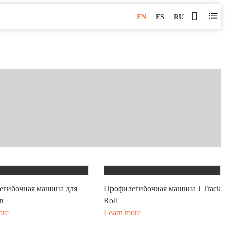
EN
ES
RU
егибочная машина для
Профилегибочная машина J Track
в
Roll
ore
Learn more