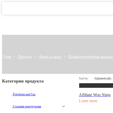
дом
>
Продукт
>
Дверь и окно
>
Профилегибочная машина
Sort by:
Категория продукта
Petroleum and Gas
Affiliate Woo Ninja
Learn more
Стальная конструкция