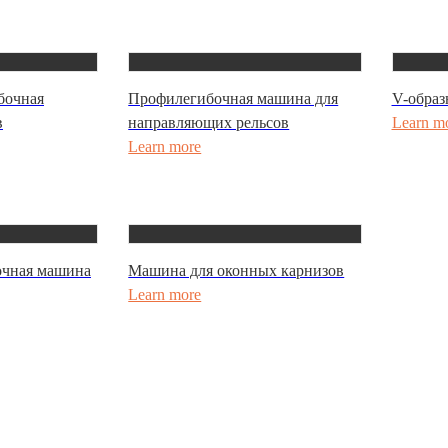
бочная
Профилегибочная машина для
V-образ
в
направляющих рельсов
Learn m
Learn more
очная машина
Машина для оконных карнизов
Learn more